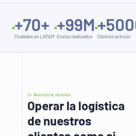
+
70
+
+
99
M
+
500
Ciudades en LATAM
Envíos realizados
Clientes activos
// Nuestra misión
Operar la logística
de nuestros
clientes como si