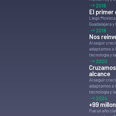
2016
El primer 
Llegó Movista
Guadalajara y
2018
Nos reinv
Al seguir cre
adaptamos a l
tecnología y l
2020
Cruzamos 
alcance
Al seguir cre
adaptamos a l
tecnología y l
2024
+99 millo
Fue un año cla