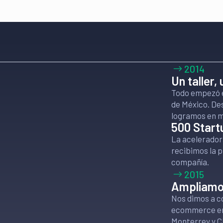
2014
Un taller,
Todo empezó en
de México. De
logramos en m
500 Start
La aceleradora
recibimos la p
compañía.
2015
Ampliamo
Nos dimos a c
ecommerce en 
Monterrey y 