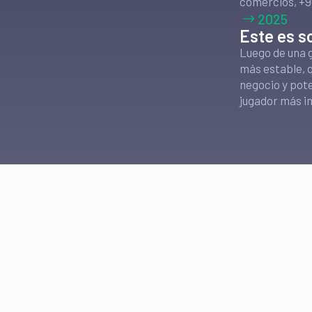
comercios, +9
2025
Este es s
Luego de una 
más estable, 
negocio y pote
jugador más i