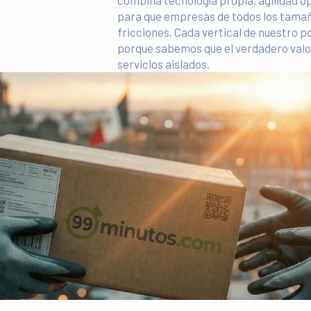
combina tecnología propia, agilidad
para que empresas de todos los tamañ
fricciones. Cada vertical de nuestro p
porque sabemos que el verdadero valor
servicios aislados.