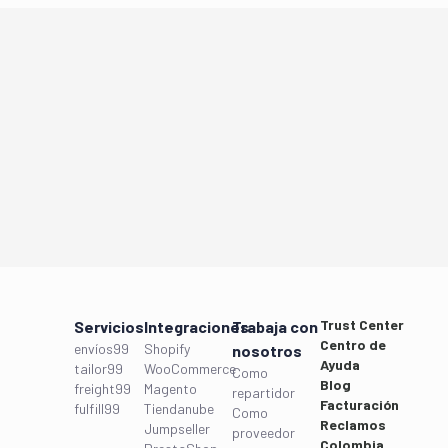
Trust Center
Servicios
Integraciones
Trabaja con
Centro de
envíos99
Shopify
nosotros
Ayuda
tailor99
WooCommerce
Como
Blog
freight99
Magento
repartidor
Facturación
fulfill99
Tiendanube
Como
Reclamos
Jumpseller
proveedor
Colombia