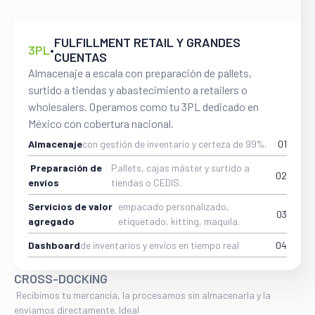
FULFILLMENT RETAIL Y GRANDES
3PL
•
CUENTAS
Almacenaje a escala con preparación de pallets,
surtido a tiendas y abastecimiento a retailers o
wholesalers. Operamos como tu 3PL dedicado en
México con cobertura nacional.
Almacenaje
con gestión de inventario y certeza de 99%.
01
Preparación de
Pallets, cajas máster y surtido a
02
envíos
tiendas o CEDIS.
Servicios de valor
empacado personalizado,
03
agregado
etiquetado, kitting, maquila.
Dashboard
de inventarios y envíos en tiempo real
04
CROSS-DOCKING
Recibimos tu mercancía, la procesamos sin almacenarla y la
enviamos directamente. Ideal