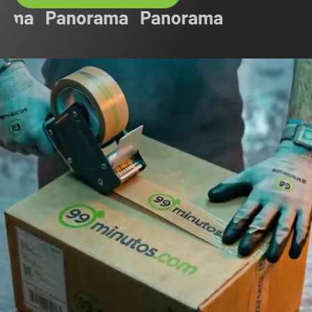
Servicios
que se adaptan a
tu ritmo
ECOMMERCE &
FULFILLMENT PARA
•
TIENDAS ONLINE
RETAIL