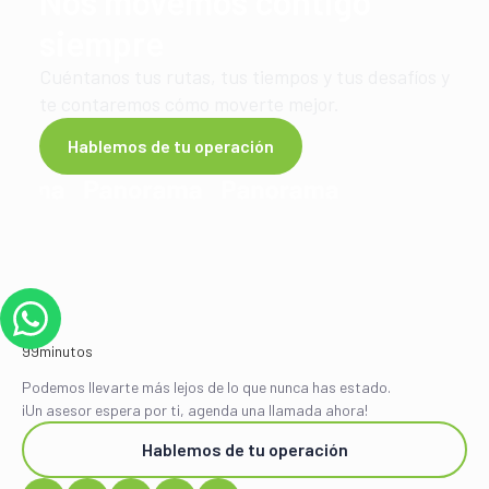
Nos movemos contigo
conectan tu tienda en línea, almacenan tu
siempre
inventario, preparan y envían cada pedido
automáticamente, y brindan soporte posventa.
Cuéntanos tus rutas, tus tiempos y tus desafíos y
Ver más
te contaremos cómo moverte mejor.
Hablemos de tu operación
Podemos llevarte más lejos de lo que nunca has estado.
¡Un asesor espera por ti, agenda una llamada ahora!
Hablemos de tu operación