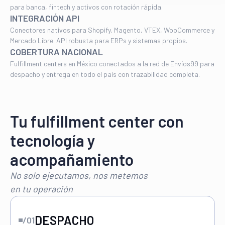
para banca, fintech y activos con rotación rápida.
INTEGRACIÓN API
Conectores nativos para Shopify, Magento, VTEX, WooCommerce y
Mercado Libre. API robusta para ERPs y sistemas propios.
COBERTURA NACIONAL
Fulfillment centers en México conectados a la red de Envíos99 para
despacho y entrega en todo el país con trazabilidad completa.
Tu fulfillment center con
tecnología y
acompañamiento
No solo ejecutamos, nos metemos
en tu operación
DESPACHO
/01