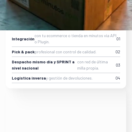
Conectamos tu tienda online, almacenamos tu
inventario y despachamos cada pedido con pick &
pack profesional y envío mismo día. Ideal para Shopify,
TikTok Shops.
con tu ecommerce o tienda en minutos vía API
Integración
01
o Plugin.
Pick & pack
profesional con control de calidad.
02
Despacho mismo día y SPRINT a
con red de última
03
nivel nacional
milla propia.
Logística inversa
y gestión de devoluciones.
04