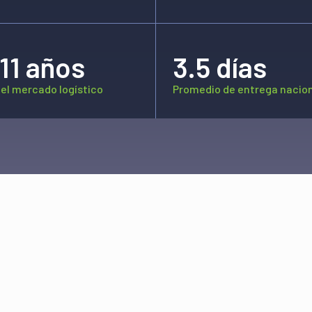
11 años
3.5 días
 el mercado logístico
Promedio de entrega nacio
 medios