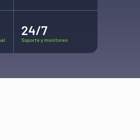
24/7
nal
Soporte y monitoreo
Todos
2026
2025
2021