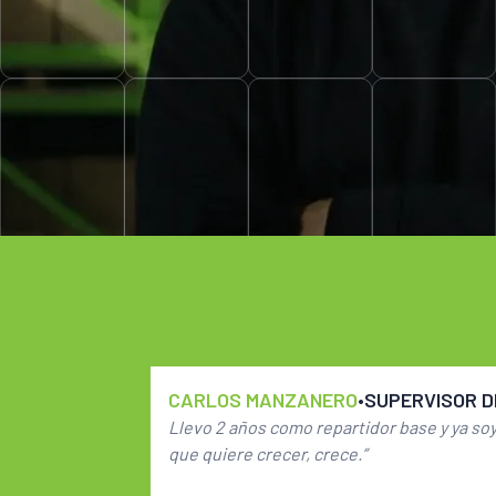
Resultad
Nuestros cli
Por motivos de p
CARLOS MANZANERO
•
SUPERVISOR D
Llevo 2 años como repartidor base y ya soy
que quiere crecer, crece.”