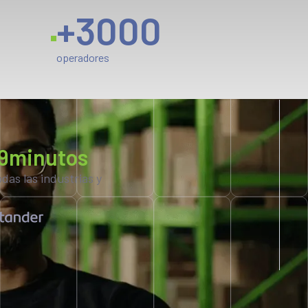
+
3000
operadores
9minutos
as las industrias y