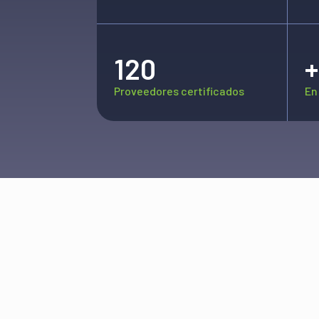
120
+
Proveedores certificados
En
en los