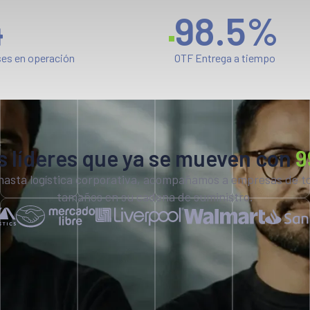
4
98.5
%
ses en operación
OTF Entrega a tiempo
 líderes que ya se mueven con
9
sta logística corporativa, acompañamos a empresas de tod
tamaños en su cadena de suministro.