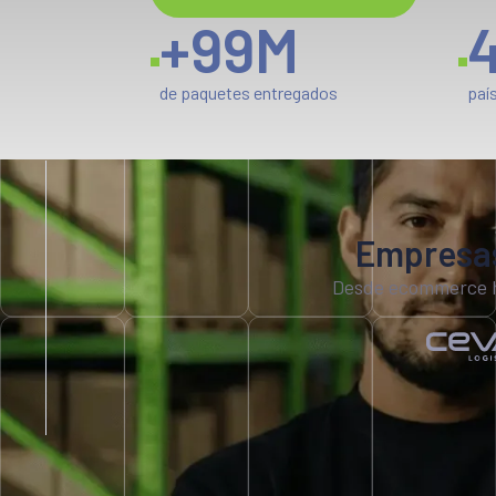
+
99
M
de paquetes entregados
paí
Empresas
Desde ecommerce ha