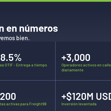
n en números
vemos bien.
98.5%
+3,000
sa OTIF - Entrega a tiempo
Operadores activos en calle
diariamente
+200
+$120M US
tas activas para Freight99
Inversión levantada