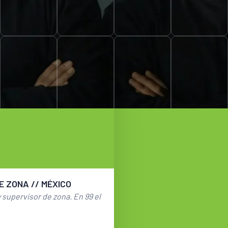
Caso de Éxito
os reales, historias de
cr
entes no solo confían en nosotros: crecen 
rivacidad y seguridad empresarial, protegemos la identidad de n
E ZONA // MÉXICO
 supervisor de zona. En 99 el