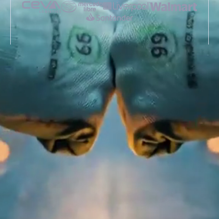
Tu cadena de suministro
completa en un solo lugar
Desde que tu mercancía sale del proveedor
hasta que está en manos de tu cliente final.
Operamos cada etapa con tecnología,
flexibilidad y acompañamiento cercano.
Del puerto al centro de
distribución
Movemos tus contenedores y cargas completas desde
el puerto o tu proveedor hasta tu centro de distribución.
Con trazabilidad en tiempo real y ejecutivo dedicado.