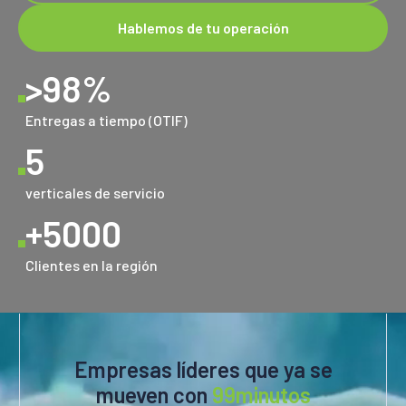
Hablemos de tu operación
>
98
%
Entregas a tiempo (OTIF)
5
verticales de servicio
+
5000
Clientes en la región
Empresas líderes que ya se
mueven con
99minutos