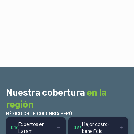
99%
OTIF
Nuestra cobertura
en la
región
MÉXICO
·
CHILE
·
COLOMBIA
·
PERÚ
Expertos en
Mejor costo-
01/
02/
Latam
beneficio