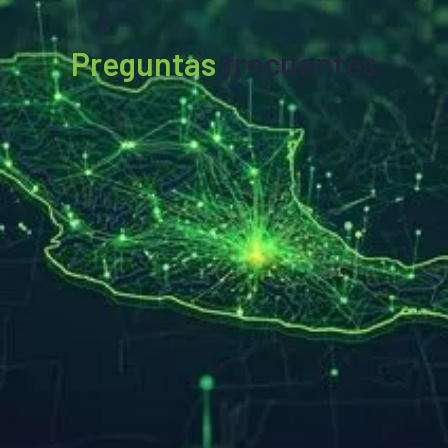
Preguntas
frecuentes
¿Cuál es el horario de atención del
01/
equipo comercial de 99minutos?
Nuestro equipo comercial está disponible de lunes
a viernes de 9:00 AM a 7:00 PM y sábados de 9:00
AM a 3:00 PM.
¿99minutos opera en otros países
Ver más
02/
además de México?
Sí, operamos en México, Chile, Colombia y Perú, con
planes de expansión a más países de
Latinoamérica.
¿Puedo integrar 99minutos con mi e-
Ver más
03/
commerce o marketplace?
Sí, ofrecemos integraciones directas con las
principales plataformas de ecommerce y
marketplaces para automatizar envíos, fulfillment