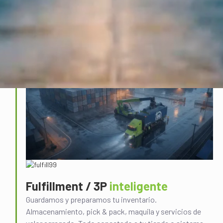
Full Truck Load (FTL)
nacional e internacional
Drayage
arrastres de puerto
Seguimiento
en tiempo real
Ver más
Fulfillment / 3P
inteligente
Guardamos y preparamos tu inventario.
Almacenamiento, pick & pack, maquila y servicios de