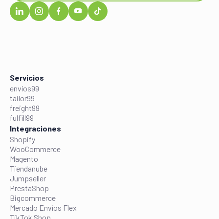
Servicios
envíos99
tailor99
freight99
fulfill99
Integraciones
Shopify
WooCommerce
Magento
Tiendanube
Jumpseller
PrestaShop
Bigcommerce
Mercado Envíos Flex
TikTok Shop